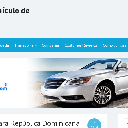
ículo de
queda
Transporte
Compañía
Customer Reviews
Como comprar
ara República Dominicana
Se
3
for
AUG