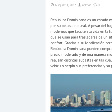
Posted
Author
August 3, 2017
admin
0
on
República Dominicana es un estado m
por su belleza natural. A pesar del lu
modernos que faciliten la vida en la h
que se usan para trasladarse de un si
confort. Gracias a su localización ce
República Dominicana pueden comprar
precio moderado y de una manera muy r
realizan distintas subastas en las cua
vehículo según sus preferencias y su