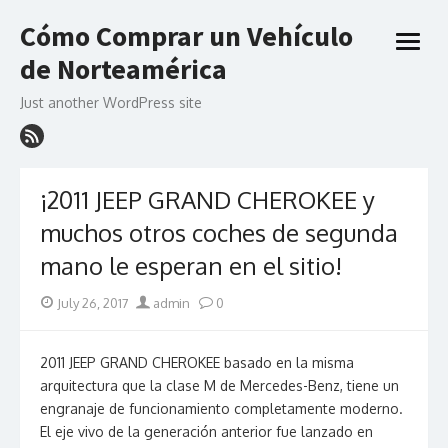
Skip
Cómo Comprar un Vehículo
to
open
content
de Norteamérica
menu
Just another WordPress site
¡2011 JEEP GRAND CHEROKEE y
muchos otros coches de segunda
mano le esperan en el sitio!
Posted
Author
July 26, 2017
admin
0
on
2011 JEEP GRAND CHEROKEE basado en la misma
arquitectura que la clase M de Mercedes-Benz, tiene un
engranaje de funcionamiento completamente moderno.
El eje vivo de la generación anterior fue lanzado en