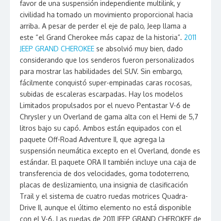
favor de una suspensión independiente multilink, y
civilidad ha tomado un movimiento proporcional hacia
arriba. A pesar de perder el eje de palo, Jeep llama a
este “el Grand Cherokee más capaz de la historia”.
2011
JEEP GRAND CHEROKEE
se absolvió muy bien, dado
considerando que los senderos fueron personalizados
para mostrar las habilidades del SUV. Sin embargo,
fácilmente conquistó super-empinadas caras rocosas,
subidas de escaleras escarpadas. Hay los modelos
Limitados propulsados por el nuevo Pentastar V-6 de
Chrysler y un Overland de gama alta con el Hemi de 5,7
litros bajo su capó. Ambos están equipados con el
paquete Off-Road Adventure II, que agrega la
suspensión neumática excepto en el Overland, donde es
estándar. El paquete ORA II también incluye una caja de
transferencia de dos velocidades, goma todoterreno,
placas de deslizamiento, una insignia de clasificación
Trail y el sistema de cuatro ruedas motrices Quadra-
Drive II, aunque el último elemento no está disponible
con el V-6. Las ruedas de 2011 JEEP GRAND CHEROKEE de