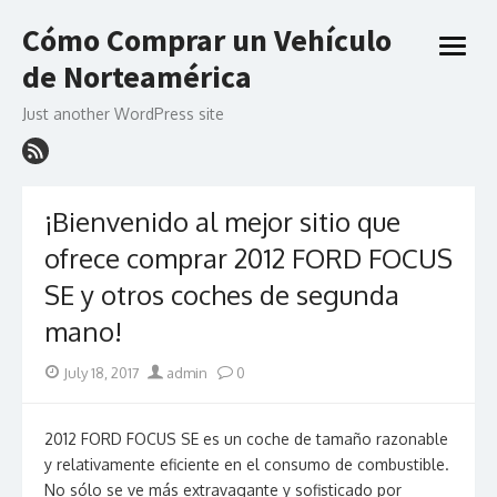
Skip
Cómo Comprar un Vehículo
to
open
content
de Norteamérica
menu
Just another WordPress site
¡Bienvenido al mejor sitio que
ofrece comprar 2012 FORD FOCUS
SE y otros coches de segunda
mano!
Posted
Author
July 18, 2017
admin
0
on
2012 FORD FOCUS SE es un coche de tamaño razonable
y relativamente eficiente en el consumo de combustible.
No sólo se ve más extravagante y sofisticado por